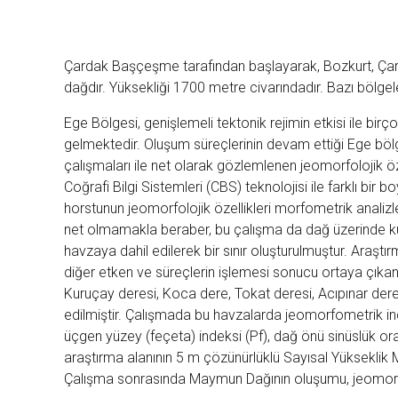
Çardak Başçeşme tarafından başlayarak, Bozkurt, Çardak, D
dağdır. Yüksekliği 1700 metre civarındadır. Bazı bölge
Ege Bölgesi, genişlemeli tektonik rejimin etkisi ile birço
gelmektedir. Oluşum süreçlerinin devam ettiği Ege bölg
çalışmaları ile net olarak gözlemlenen jeomorfolojik öze
Coğrafi Bilgi Sistemleri (CBS) teknolojisi ile farklı 
horstunun jeomorfolojik özellikleri morfometrik analizl
net olmamakla beraber, bu çalışma da dağ üzerinde ku
havzaya dahil edilerek bir sınır oluşturulmuştur. Araştı
diğer etken ve süreçlerin işlemesi sonucu ortaya çıkan 
Kuruçay deresi, Koca dere, Tokat deresi, Acıpınar dere
edilmiştir. Çalışmada bu havzalarda jeomorfometrik indis
üçgen yüzey (feçeta) indeksi (Pf), dağ önü sinüslük or
araştırma alanının 5 m çözünürlüklü Sayısal Yükseklik Mo
Çalışma sonrasında Maymun Dağının oluşumu, jeomorfol