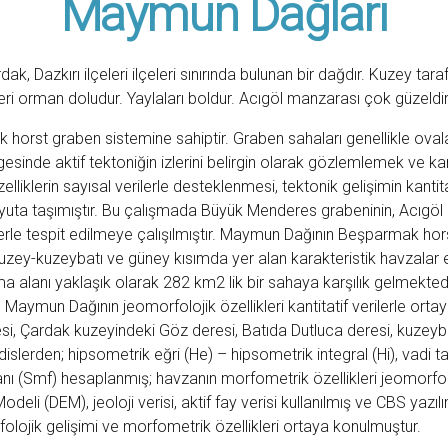
Maymun Dağları
azkırı ilçeleri ilçeleri sınırında bulunan bir dağdır. Kuzey tarafın
leri orman doludur. Yaylaları boldur. Acıgöl manzarası çok güzeld
k horst graben sistemine sahiptir. Graben sahaları genellikle ovalara
esinde aktif tektoniğin izlerini belirgin olarak gözlemlemek ve k
lliklerin sayısal verilerle desteklenmesi, tektonik gelişimin kanti
bir boyuta taşımıştır. Bu çalışmada Büyük Menderes grabeninin, Acı
erle tespit edilmeye çalışılmıştır. Maymun Dağının Beşparmak hors
zey-kuzeybatı ve güney kısımda yer alan karakteristik havzalar
rma alanı yaklaşık olarak 282 km2 lik bir sahaya karşılık gelmekted
Maymun Dağının jeomorfolojik özellikleri kantitatif verilerle orta
si, Çardak kuzeyindeki Göz deresi, Batıda Dutluca deresi, kuzeyb
lerden; hipsometrik eğri (He) – hipsometrik integral (Hi), vadi taba
anı (Smf) hesaplanmış; havzanın morfometrik özellikleri jeomorfol
deli (DEM), jeoloji verisi, aktif fay verisi kullanılmış ve CBS yaz
ojik gelişimi ve morfometrik özellikleri ortaya konulmuştur.