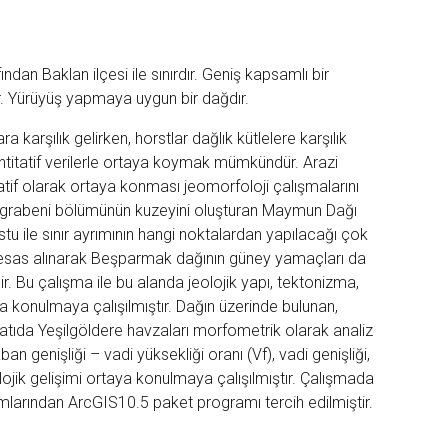
dan Baklan ilçesi ile sınırdır. Geniş kapsamlı bir
ir. Yürüyüş yapmaya uygun bir dağdır.
 karşılık gelirken, horstlar dağlık kütlelere karşılık
antitatif verilerle ortaya koymak mümkündür. Arazi
tatif olarak ortaya konması jeomorfoloji çalışmalarını
göl grabeni bölümünün kuzeyini oluşturan Maymun Dağı
tu ile sınır ayrımının hangi noktalardan yapılacağı çok
 esas alınarak Beşparmak dağının güney yamaçları da
ir. Bu çalışma ile bu alanda jeolojik yapı, tektonizma,
ya konulmaya çalışılmıştır. Dağın üzerinde bulunan,
atıda Yeşilgöldere havzaları morfometrik olarak analiz
n genişliği – vadi yüksekliği oranı (Vf), vadi genişliği,
ojik gelişimi ortaya konulmaya çalışılmıştır. Çalışmada
ılımlarından ArcGIS10.5 paket programı tercih edilmiştir.