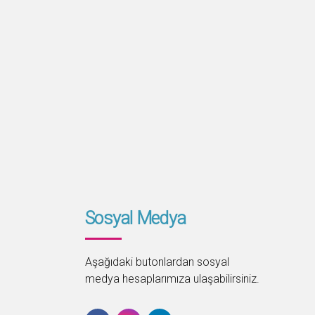
uyarı olmadan ve ayrıca çiğneme
sırasında dişlerin uyguladığı baskı
olmadan rezorbe (erime) olur
Sosyal Medya
Aşağıdaki butonlardan sosyal
medya hesaplarımıza ulaşabilirsiniz.