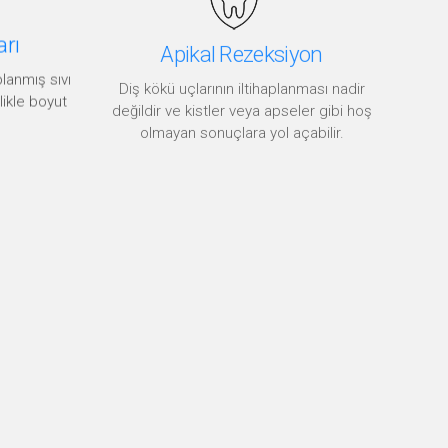
arı
Apikal Rezeksiyon
planmış sıvı
Diş kökü uçlarının iltihaplanması nadir
likle boyut
değildir ve kistler veya apseler gibi hoş
olmayan sonuçlara yol açabilir.
Kök Hücre - PRF ve PRP
Uygulamaları
Bir dişi kaybettiğimizde veya
çektiğimizde, dişleri destekleyen
alveolar kemik herhangi bir mekanik