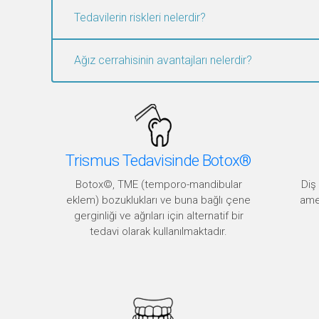
Tedavilerin riskleri nelerdir?
Modern tıp sayesinde ameliyat sırasında ve sonrası
Ağız cerrahisinin avantajları nelerdir?
dışlanamazlar. Kanama, şişme ve morarma en yaygın
sinirler, yakındaki dişler, kaslar ve kemikler yaralanı
Ağız cerrahisinin hasta için birçok avantajı vardır.
çekilmesiyle kayma durdurulabilir veya en azından y
sorumludurlar. Çektikten sonra genellikle bir iyileş
tekrar iyileştirmeye yardımcı olur. Ayrıca protezl
Trismus Tedavisinde Botox®
Botox©, TME (temporo-mandibular
Diş 
eklem) bozuklukları ve buna bağlı çene
amel
gerginliği ve ağrıları için alternatif bir
tedavi olarak kullanılmaktadır.