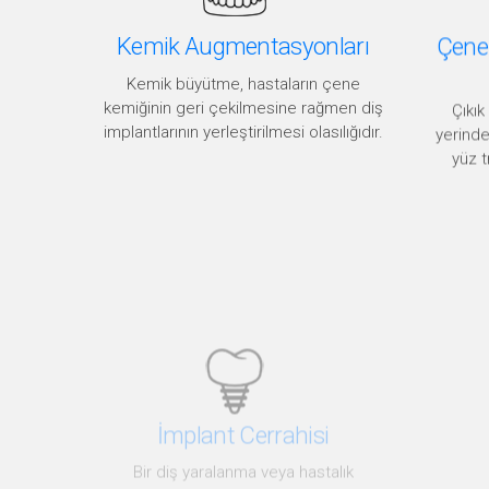
Kemik Augmentasyonları
Çene 
Kemik büyütme, hastaların çene
kemiğinin geri çekilmesine rağmen diş
Çıkık
implantlarının yerleştirilmesi olasılığıdır.
yerinde
yüz 
İmplant Cerrahisi
Bir diş yaralanma veya hastalık
nedeniyle kaybedildiğinde, kişi hızlı
kemik kaybı, kusurlu konuşma veya
çiğneme düzeninde rahatsızlıkla