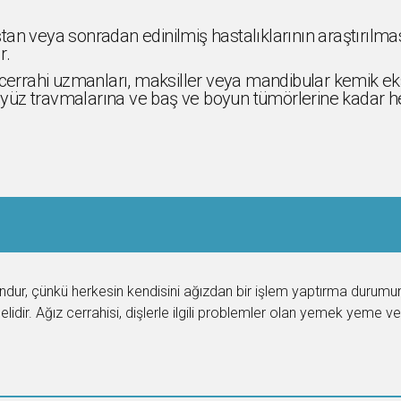
an veya sonradan edinilmiş hastalıklarının araştırılması
r.
l cerrahi uzmanları, maksiller veya mandibular kemik ek
a, yüz travmalarına ve baş ve boyun tümörlerine kadar her
undur, çünkü herkesin kendisini ağızdan bir işlem yaptırma durumunda
lidir. Ağız cerrahisi, dişlerle ilgili problemler olan yemek yeme 