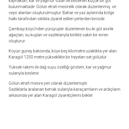
kaynakları, kar ve yağmur suları ile beslenen küçük bir göl
bulunmaktadır. Gölün etrafı mesirelik olarak düzenlenmiş ve
seyir alanları oluşturulmuştur. Bahar ve yaz aylarında bölge
halkı tarafından sıklıkla ziyaret edilen yerlerden birisidir.
Çambaşı köyü’nden yürüyüşler düzenlenen bu iki göl asırlık
ağaçları, su kuşları ve sazlıklarıyla birlikte sakin bir evren
oluşturur.
Köyün güney batısında, köye beş kilometre uzaklıkta yer alan
Karagöl 1250 metre yükseklikte bir heyelan-set gölüdür.
Yüksek rakımı ile dağ suyu özelliği gösterir, kar ve yağmur
sularıyla beslenir.
Gölün etrafı mesire yeri olarak düzenlemiştir.
Sazlıklarla aralanan berrak sularıyla karaçamların ve ardıçların
arkasında yer alan Karagöl ziyaretçilerini bekler.