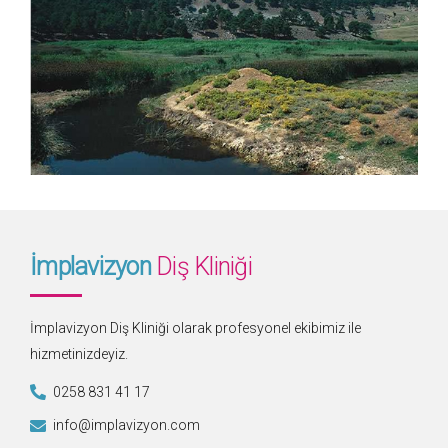
İmplavizyon
Diş Kliniği
İmplavizyon Diş Kliniği olarak profesyonel ekibimiz ile
hizmetinizdeyiz.
0258 831 41 17
info@implavizyon.com