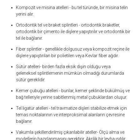
Kompozit ve misina atelleri -
bu tel türünde, bir misina telin
yerini alır.
Ortodontik tel ve braket splintleri -
ortodontik braketler,
ortodontik bir çimento ile dişlere yapıştırılır ve ortodontik bir
tel ile bağlanır.
Fiber splintler -
genellikle dolgusuz veya kompozit reçine ile
dişlere yapıştırılan bir polietilen veya Kevlar fiber ağdır.
Sütür atelleri-
birden fazla eksik dişin olduğu veya
geleneksel splintlemenin mümkün olmadığı durumlarda
sütür gereklidir.
Kemer çubuğu atelleri -
bunlar, kemer şeklinde bükülmüş ve
bağ telleriyle yerine sabitlenmiş metal çubuklardan oluşur.
Tel ligatür atelleri -
tel travmatize dişleri stabilize etmek için
temas noktalarının ve interproksimal alanların çevresine
bağlanır.
Vakumla şekillendirilmiş çıkarılabilir ateller-
Ölçü alma ve
modellerin hazırlanmasını gerektirir. Akrilik bir levha ısıtılır