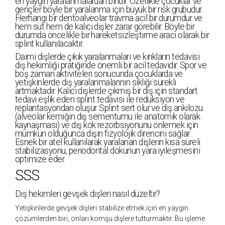
en yaygın yaralanmalardan biridir. Özellikle çocuklar ve
gençler böyle bir yaralanma için büyük bir risk grubudur.
Herhangi bir dentoalveolar travma acil bir durumdur ve
hem süt hem de kalıcı dişler zarar görebilir. Böyle bir
durumda öncelikle bir hareketsizleştirme aracı olarak bir
splint kullanılacaktır.
Daimi dişlerde çıkık yaralanmaları ve kırıkların tedavisi
diş hekimliği pratiğinde önemli bir acil tedavidir. Spor ve
boş zaman aktiviteleri sonucunda çocuklarda ve
yetişkinlerde diş yaralanmalarının sıklığı sürekli
artmaktadır. Kalıcı dişlerde çıkmış bir diş için standart
tedavi eşlik eden splint tedavisi ile redüksiyon ve
replantasyondan oluşur. Splint sert olur ve diş ankilozu
(alveolar kemiğin diş sementumu ile anatomik olarak
kaynaşması) ve dış kök rezorbsiyonunu önlemek için
mümkün olduğunca dişin fizyolojik direncini sağlar.
Esnek bir atel kullanılarak yaralanan dişlerin kısa süreli
stabilizasyonu, periodontal dokunun yara iyileşmesini
optimize eder.
SSS
Diş hekimleri gevşek dişleri nasıl düzeltir?
Yetişkinlerde gevşek dişleri stabilize etmek için en yaygın
çözümlerden biri, onları komşu dişlere tutturmaktır. Bu işleme