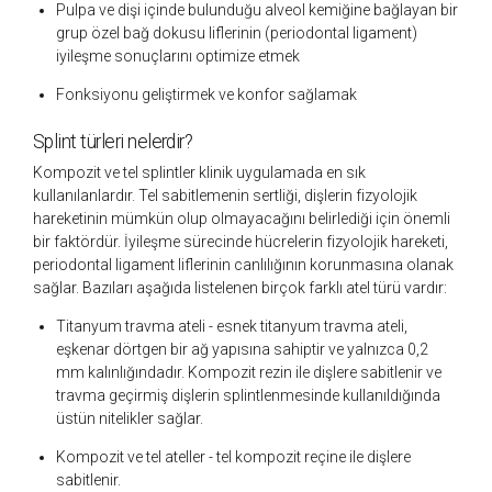
Pulpa ve dişi içinde bulunduğu alveol kemiğine bağlayan bir
grup özel bağ dokusu liflerinin (periodontal ligament)
iyileşme sonuçlarını optimize etmek
Fonksiyonu geliştirmek ve konfor sağlamak
Splint türleri nelerdir?
Kompozit ve tel splintler klinik uygulamada en sık
kullanılanlardır. Tel sabitlemenin sertliği, dişlerin fizyolojik
hareketinin mümkün olup olmayacağını belirlediği için önemli
bir faktördür. İyileşme sürecinde hücrelerin fizyolojik hareketi,
periodontal ligament liflerinin canlılığının korunmasına olanak
sağlar. Bazıları aşağıda listelenen birçok farklı atel türü vardır:
Titanyum travma ateli -
esnek titanyum travma ateli,
eşkenar dörtgen bir ağ yapısına sahiptir ve yalnızca 0,2
mm kalınlığındadır. Kompozit rezin ile dişlere sabitlenir ve
travma geçirmiş dişlerin splintlenmesinde kullanıldığında
üstün nitelikler sağlar.
Kompozit ve tel ateller -
tel kompozit reçine ile dişlere
sabitlenir.