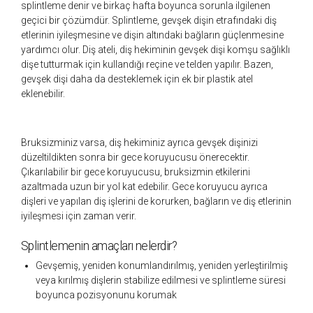
splintleme denir ve birkaç hafta boyunca sorunla ilgilenen
geçici bir çözümdür. Splintleme, gevşek dişin etrafındaki diş
etlerinin iyileşmesine ve dişin altındaki bağların güçlenmesine
yardımcı olur. Diş ateli, diş hekiminin gevşek dişi komşu sağlıklı
dişe tutturmak için kullandığı reçine ve telden yapılır. Bazen,
gevşek dişi daha da desteklemek için ek bir plastik atel
eklenebilir.
Bruksizminiz varsa, diş hekiminiz ayrıca gevşek dişinizi
düzeltildikten sonra bir gece koruyucusu önerecektir.
Çıkarılabilir bir gece koruyucusu, bruksizmin etkilerini
azaltmada uzun bir yol kat edebilir. Gece koruyucu ayrıca
dişleri ve yapılan diş işlerini de korurken, bağların ve diş etlerinin
iyileşmesi için zaman verir.
Splintlemenin amaçları nelerdir?
Gevşemiş, yeniden konumlandırılmış, yeniden yerleştirilmiş
veya kırılmış dişlerin stabilize edilmesi ve splintleme süresi
boyunca pozisyonunu korumak