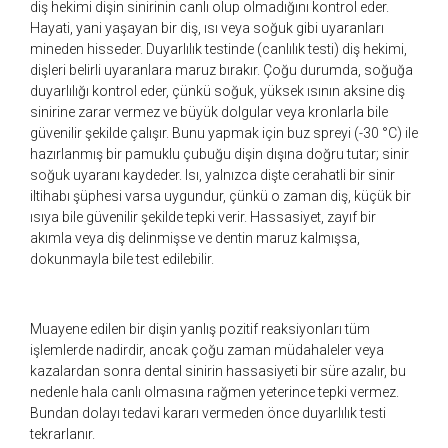
diş hekimi dişin sinirinin canlı olup olmadığını kontrol eder.
Hayati, yani yaşayan bir diş, ısı veya soğuk gibi uyaranları
mineden hisseder. Duyarlılık testinde (canlılık testi) diş hekimi,
dişleri belirli uyaranlara maruz bırakır. Çoğu durumda, soğuğa
duyarlılığı kontrol eder, çünkü soğuk, yüksek ısının aksine diş
sinirine zarar vermez ve büyük dolgular veya kronlarla bile
güvenilir şekilde çalışır. Bunu yapmak için buz spreyi (-30 °C) ile
hazırlanmış bir pamuklu çubuğu dişin dışına doğru tutar; sinir
soğuk uyaranı kaydeder. Isı, yalnızca dişte cerahatli bir sinir
iltihabı şüphesi varsa uygundur, çünkü o zaman diş, küçük bir
ısıya bile güvenilir şekilde tepki verir. Hassasiyet, zayıf bir
akımla veya diş delinmişse ve dentin maruz kalmışsa,
dokunmayla bile test edilebilir.
Muayene edilen bir dişin yanlış pozitif reaksiyonları tüm
işlemlerde nadirdir, ancak çoğu zaman müdahaleler veya
kazalardan sonra dental sinirin hassasiyeti bir süre azalır, bu
nedenle hala canlı olmasına rağmen yeterince tepki vermez.
Bundan dolayı tedavi kararı vermeden önce duyarlılık testi
tekrarlanır.