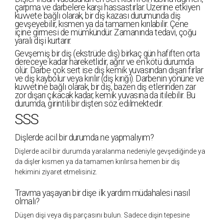
çarpma ve darbelere karşı hassastırlar. Üzerine etkiyen
kuvvete bağlı olarak, bir diş kazası durumunda diş
gevşeyebilir, kısmen ya da tamamen kırılabilir. Çene
içine girmesi de mümkündür. Zamanında tedavi, çoğu
yaralı dişi kurtarır.
Gevşemiş bir diş (ekstrüde diş) birkaç gün hafiften orta
dereceye kadar hareketlidir, ağrır ve en kötü durumda
ölür. Darbe çok sert ise diş kemik yuvasından dışarı fırlar
ve diş kaybolur veya kırılır (diş kırığı). Darbenin yönüne ve
kuvvetine bağlı olarak, bir diş, bazen diş etlerinden zar
zor dışarı çıkacak kadar, kemik yuvasına da itilebilir. Bu
durumda, girintili bir dişten söz edilmektedir.
SSS
Dişlerde acil bir durumda ne yapmalıyım?
Dişlerde acil bir durumda yaralanma nedeniyle gevşediğinde ya
da dişler kısmen ya da tamamen kırılırsa hemen bir diş
hekimini ziyaret etmelisiniz.
Travma yaşayan bir dişe ilk yardım müdahalesi nasıl
olmalı?
Düşen dişi veya diş parçasını bulun. Sadece dişin tepesine