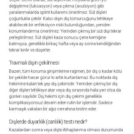
değiştirme (luksasyon) veya çıkma (avulsiyon) gibi
yaralanmalarda splint kullanımı önerilmez. Süt dişleri
çoğunlukla çekilir. Kalıcı dişin diş tomurcuğunu tehlikeye
atabilecek bir enfeksiyon riski bulunduğundan, yeniden
konumlandırma önerilmez. Yerinden çıkmış bir süt dişi tekrar
yerleştirilmez. Süt dişleri kaza sonucu çene kemiğine
batmışsa, genellikle birkaç hafta veya ay sonra kendiliğinden
tekrar kırılır ve düşerler.
Travmalı dişin çekilmesi
Bazen, tüm koruma girişimlerine rağmen, bir diş o kadar kötü
bir şekilde hasar görür ki artık kurtarılamaz. Bu noktada diş
hekimine kalan tek şey diş çekimidir. Yerinden çıkmış bir diş
diğer dişleri tehlikeye atar veya diş sırasında hala yeri olsa da
günleri sayılıdır. Diş hekimi için diş çekimi genellikle
komplikasyonsuz devam eden rutin bir işlemdir. Sadece
karmaşık vakaları bir ağız cerrahına teslim eder.
Dişlerde duyarlılık (canlılık) testi nedir?
Kazalardan sonra veya dişte iltihaplanma olması durumunda