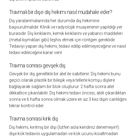
Travmalı bir dişe diş hekimi nasıl müdahale eder?
Diş yaralanmalarında her durumda diş hekimine
başvurulmalıdır. Klinik ve radyolojik muayenenin yapıldığı yer
burasıdır. Diş kırıklarını, kemik kırıklarını ve yabancı maddeleri
(metal kıymıkları gibi) teşhis etmek için röntgen gereklidir.
Tedaviyi yapan diş hekimi, tedavi edilip edilmeyeceğine ve nasıl
tedavi edileceğine karar verir.
Travma sonrası gevşek diş
Gevşek bir diş genellikle bir atel ile sabitlenir. Diş hekimi bunu
geçici olarak plastik bir bileşik veya tellerle komşu dişlere
bağlayarak sağlam bir blok oluşturur. 2 hafta sonra atel
dikkatlice çıkarılabilir. Diş hekimi tedavi öncesi, ateli çıkardıktan
sonra ve 6 hafta sonra olmak üzere en az 3 kez dişin canlılığını
tekrar kontrol eder.
Travma sonrası kırık diş
Diş hekimi, kırılmış bir dişi (lütfen asla kendiniz denemeyin!)
dişe kök tedavisi uygulamadan ve kök ucunu kısaltmadan