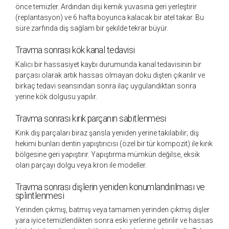
önce temizler. Ardından dişi kemik yuvasına geri yerleştirir
(replantasyon) ve 6 hafta boyunca kalacak bir atel takar. Bu
süre zarfında diş sağlam bir şekilde tekrar büyür.
Travma sonrası kök kanal tedavisi
Kalıcı bir hassasiyet kaybı durumunda kanal tedavisinin bir
parçası olarak artık hassas olmayan doku dişten çıkarılır ve
birkaç tedavi seansından sonra ilaç uygulandıktan sonra
yerine kök dolgusu yapılır.
Travma sonrası kırık parçanın sabitlenmesi
Kırık diş parçaları biraz şansla yeniden yerine takılabilir; diş
hekimi bunları dentin yapıştırıcısı (özel bir tür kompozit) ile kırık
bölgesine geri yapıştırır. Yapıştırma mümkün değilse, eksik
olan parçayı dolgu veya kron ile modeller.
Travma sonrası dişlerin yeniden konumlandırılması ve
splintlenmesi
Yerinden çıkmış, batmış veya tamamen yerinden çıkmış dişler
yara iyice temizlendikten sonra eski yerlerine getirilir ve hassas