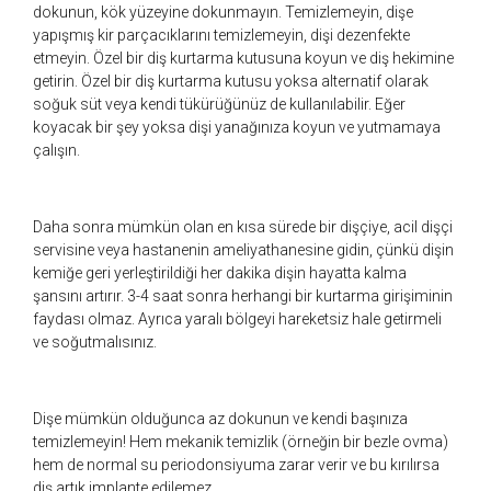
dokunun, kök yüzeyine dokunmayın. Temizlemeyin, dişe
yapışmış kir parçacıklarını temizlemeyin, dişi dezenfekte
etmeyin. Özel bir diş kurtarma kutusuna koyun ve diş hekimine
getirin. Özel bir diş kurtarma kutusu yoksa alternatif olarak
soğuk süt veya kendi tükürüğünüz de kullanılabilir. Eğer
koyacak bir şey yoksa dişi yanağınıza koyun ve yutmamaya
çalışın.
Daha sonra mümkün olan en kısa sürede bir dişçiye, acil dişçi
servisine veya hastanenin ameliyathanesine gidin, çünkü dişin
kemiğe geri yerleştirildiği her dakika dişin hayatta kalma
şansını artırır. 3-4 saat sonra herhangi bir kurtarma girişiminin
faydası olmaz. Ayrıca yaralı bölgeyi hareketsiz hale getirmeli
ve soğutmalısınız.
Dişe mümkün olduğunca az dokunun ve kendi başınıza
temizlemeyin! Hem mekanik temizlik (örneğin bir bezle ovma)
hem de normal su periodonsiyuma zarar verir ve bu kırılırsa
diş artık implante edilemez.