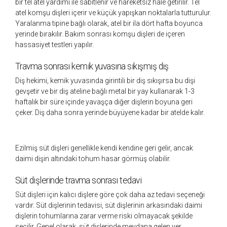
bir tel atel yardımı ile sabitlenir ve hareketsiz hale getirilir. Tel
atel komşu dişleri içerir ve küçük yapışkan noktalarla tutturulur.
Yaralanma tipine bağlı olarak, atel bir ila dört hafta boyunca
yerinde bırakılır. Bakım sonrası komşu dişleri de içeren
hassasiyet testleri yapılır.
Travma sonrası kemik yuvasına sıkışmış diş
Diş hekimi, kemik yuvasında girintili bir diş sıkışırsa bu dişi
gevşetir ve bir diş ateline bağlı metal bir yay kullanarak 1-3
haftalık bir süre içinde yavaşça diğer dişlerin boyuna geri
çeker. Diş daha sonra yerinde büyüyene kadar bir atelde kalır.
Ezilmiş süt dişleri genellikle kendi kendine geri gelir, ancak
daimi dişin altındaki tohum hasar görmüş olabilir.
Süt dişlerinde travma sonrası tedavi
Süt dişleri için kalıcı dişlere göre çok daha az tedavi seçeneği
vardır. Süt dişlerinin tedavisi, süt dişlerinin arkasındaki daimi
dişlerin tohumlarına zarar verme riski olmayacak şekilde
seçilir. Genel olarak, süt dişlerinde meydana gelen yer