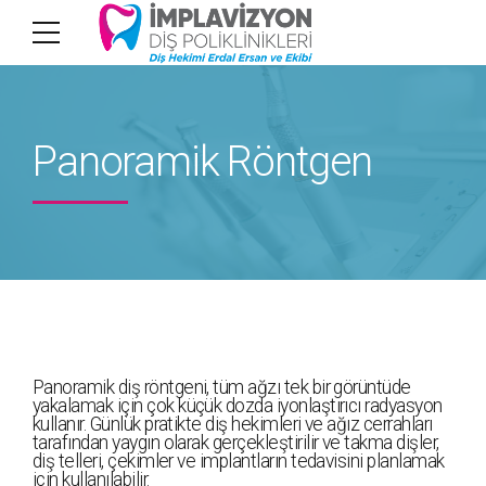
Panoramik Röntgen
Panoramik diş röntgeni, tüm ağzı tek bir görüntüde
yakalamak için çok küçük dozda iyonlaştırıcı radyasyon
kullanır. Günlük pratikte diş hekimleri ve ağız cerrahları
tarafından yaygın olarak gerçekleştirilir ve takma dişler,
diş telleri, çekimler ve implantların tedavisini planlamak
için kullanılabilir.