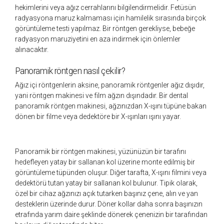
hekimlerini veya ağız cerrahlarını bilgilendirmelidir. Fetüsün
radyasyona maruz kalmaması için hamilelik sırasında birçok
görüntüleme testi yapılmaz. Bir röntgen gerekliyse, bebeğe
radyasyon maruziyetini en aza indirmek için önlemler
alınacaktır.
Panoramik röntgen nasıl çekilir?
Ağız içi röntgenlerin aksine, panoramik röntgenler ağız dışıdır,
yani röntgen makinesi ve film ağzın dışındadır. Bir dental
panoramik röntgen makinesi, ağzınızdan X-ışını tüpüne bakan
dönen bir filme veya dedektöre bir X-ışınları ışını yayar.
Panoramik bir röntgen makinesi, yüzünüzün bir tarafını
hedefleyen yatay bir sallanan kol üzerine monte edilmiş bir
görüntüleme tüpünden oluşur. Diğer tarafta, X-ışını filmini veya
dedektörü tutan yatay bir sallanan kol bulunur. Tipik olarak,
özel bir cihaz ağzınızı açık tutarken başınız çene, alın ve yan
desteklerin üzerinde durur. Döner kollar daha sonra başınızın
etrafında yarım daire şeklinde dönerek çenenizin bir tarafından