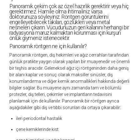
Panoramik çekim çok az özel hazırlık gerektirir veya hiç
gerektirmez. Hamile olma ihtimaliniz varsa
doktorunuza söyleyiniz. Röntgen görüntülerini
engelleyebilecek takıları, gözlükleri veya metal
nesneleri çıkarın. Vücudunuzun geri kalanını herhangi bir
radyasyona maruz kalmaktan korunması için kurşun
önlük giymeniz istenecektir.
Panoramik röntgen ne için kullanılır?
Panoramik röntgen, diş hekimleri ve ağız cerrahları tarafından
günlük pratikte yaygın olarak yapılan bir muayenedir ve önemli
bir teşhis aracıdır. Geleneksel ağız içi röntgeninden daha geniş
bir alanı kaplar ve sonuç olarak maksiller sinüsler, diş
konumlandırma ve diğer kemik anormallikleri hakkında değerli
bilgiler sağlar. Bu muayene aynı zamanda tam ve bölümlü
protezler, diş telleri, çekimler ve implantların tedavisini
planlamak için de kullanılır. Panoramik bir röntgen ayrıca
aşağıdakiler gibi diş ve tıbbi sorunları da ortaya çıkarabilir:
ileri periodontal hastalık
çene kemiklerinde kist