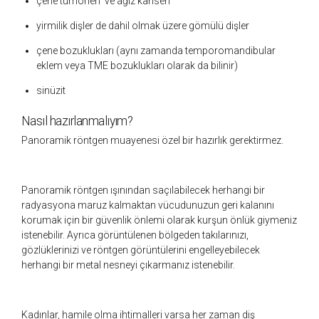
çene tümörleri ve ağız kanseri
yirmilik dişler de dahil olmak üzere gömülü dişler
çene bozuklukları (aynı zamanda temporomandibular
eklem veya TME bozuklukları olarak da bilinir)
sinüzit
Nasıl hazırlanmalıyım?
Panoramik röntgen muayenesi özel bir hazırlık gerektirmez.
Panoramik röntgen ışınından saçılabilecek herhangi bir
radyasyona maruz kalmaktan vücudunuzun geri kalanını
korumak için bir güvenlik önlemi olarak kurşun önlük giymeniz
istenebilir. Ayrıca görüntülenen bölgeden takılarınızı,
gözlüklerinizi ve röntgen görüntülerini engelleyebilecek
herhangi bir metal nesneyi çıkarmanız istenebilir.
Kadınlar, hamile olma ihtimalleri varsa her zaman diş