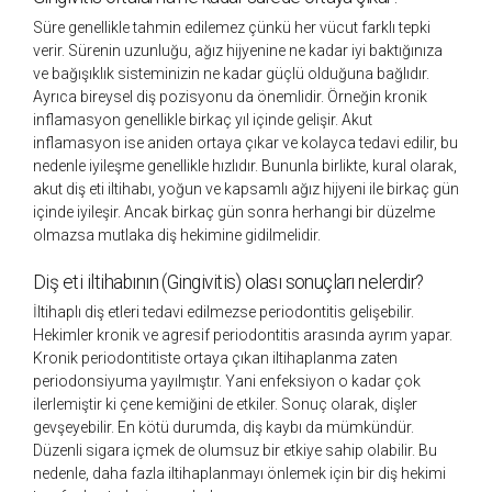
Süre genellikle tahmin edilemez çünkü her vücut farklı tepki
verir. Sürenin uzunluğu, ağız hijyenine ne kadar iyi baktığınıza
ve bağışıklık sisteminizin ne kadar güçlü olduğuna bağlıdır.
Ayrıca bireysel diş pozisyonu da önemlidir. Örneğin kronik
inflamasyon genellikle birkaç yıl içinde gelişir. Akut
inflamasyon ise aniden ortaya çıkar ve kolayca tedavi edilir, bu
nedenle iyileşme genellikle hızlıdır. Bununla birlikte, kural olarak,
akut diş eti iltihabı, yoğun ve kapsamlı ağız hijyeni ile birkaç gün
içinde iyileşir. Ancak birkaç gün sonra herhangi bir düzelme
olmazsa mutlaka diş hekimine gidilmelidir.
Diş eti iltihabının (Gingivitis) olası sonuçları nelerdir?
İltihaplı diş etleri tedavi edilmezse periodontitis gelişebilir.
Hekimler kronik ve agresif periodontitis arasında ayrım yapar.
Kronik periodontitiste ortaya çıkan iltihaplanma zaten
periodonsiyuma yayılmıştır. Yani enfeksiyon o kadar çok
ilerlemiştir ki çene kemiğini de etkiler. Sonuç olarak, dişler
gevşeyebilir. En kötü durumda, diş kaybı da mümkündür.
Düzenli sigara içmek de olumsuz bir etkiye sahip olabilir. Bu
nedenle, daha fazla iltihaplanmayı önlemek için bir diş hekimi