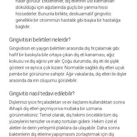
nadir görülür. Etkilenenler, diş etlerinin üst katmanları
döküldüğü için ağızlarında güçlü bir yanma hissi
hissederler. Bununla birlikte, deskuamatif gingivitis
genellikle bir otoimmün hastalık gibi başka bir hastalığa
bağlıdır.
Gingivitisin belirtileri nelerdir?
Gingivitisin en yaygın belirtileri arasında diş fırçalamak gibi
hafif bir baskıyla bile ortaya çıkan diş eti kanaması, ağız
kokusu ve diş ağrısı yer alır. Çoğu durumda, diş eti de şişlik
gösterir ve ayrıca çok kızarır. Normalde sağlıklı diş etleri uçuk
pembe bir görünüme sahiptir. Ağır vakalarda, diş etleri ile dişler
arasında da irin oluşumu görülebilir.
Gingivitis nasıl tedavi edilebilir?
Dişlerinizi iyice fırçaladıktan ve ev ilaçlarını kullandıktan sonra
iltihaplı diş etleri geçmiyorsa mutlaka bir uzmana
görünmelisiniz. Temel olarak, diş hekimi öncelikle tüm diş
yüzeylerini temizler ve inatçı tortuları giderir. Hekim özel el
aletleri ile derin yerleşimli plaklara da ulaşabilir. Daha sonra
bakterilerin diş etlerine yapışmasını zorlaştırmak için diş