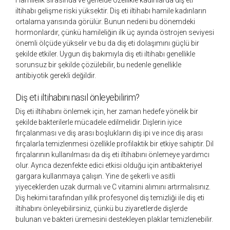
iltihabı gelişme riski yüksektir. Diş eti iltihabı hamile kadınların
ortalama yarısında görülür. Bunun nedeni bu dönemdeki
hormonlardır, çünkü hamileliğin ilk üç ayında östrojen seviyesi
önemli ölçüde yükselir ve bu da diş eti dolaşımını güçlü bir
şekilde etkiler. Uygun diş bakımıyla diş eti iltihabı genellikle
sorunsuz bir şekilde çözülebilir, bu nedenle genellikle
antibiyotik gerekli değildir.
Diş eti iltihabını nasıl önleyebilirim?
Diş eti iltihabını önlemek için, her zaman hedefe yönelik bir
şekilde bakterilerle mücadele edilmelidir. Dişlerin iyice
fırçalanması ve diş arası boşlukların diş ipi ve ince diş arası
fırçalarla temizlenmesi özellikle profilaktik bir etkiye sahiptir. Dil
fırçalarının kullanılması da diş eti iltihabını önlemeye yardımcı
olur. Ayrıca dezenfekte edici etkisi olduğu için antibakteriyel
gargara kullanmaya çalışın. Yine de şekerli ve asitli
yiyeceklerden uzak durmalı ve C vitamini alımını artırmalısınız.
Diş hekimi tarafından yıllık profesyonel diş temizliği ile diş eti
iltihabını önleyebilirsiniz, çünkü bu ziyaretlerde dişlerde
bulunan ve bakteri üremesini destekleyen plaklar temizlenebilir.