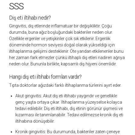
SSS
Diş eti iltihabı nedir?
Gingivitis, diş etlerinde inflamatuar bir değişikliktir. Çoğu
durumda, buna ağız boşluğundaki bakteriler neden olur.
Özellikle ergenler ve yetişkinler çok sık etkilenir. Ergenlik
döneminde hormon seviyesi doğal olarak yükseldiği için
iltihaplanma gelişimi desteklenir. Öte yandan etkilenenler bunu
her zaman fark etmezler çünkü iltihaplı diş etleri nadiren ağrıya
neden olur. Bununla birlikte, kapsamlı diş hijyeni önemlidir.
Hangi diş eti iltihabı formları vardır?
Tıpta doktorlar ağızdaki farklı iltihaplanma türlerini ayırt eder.
Akut gingivitis:
Akut diş eti iltihabı yaygındır ve genellikle
genç yaşta ortaya çıkar. İltihaplanma yüzeyselse kolayca
tedavi edilebilir. Diş eti iltihabı, diş etinin görünür şişmesi ve
kızarması ile tanımlanabilir. Tedavi edilmezse kronik diş eti
iltihabına dönüşebilir.
Kronik gingivitis:
Bu durumunda, bakteriler zaten çeneye