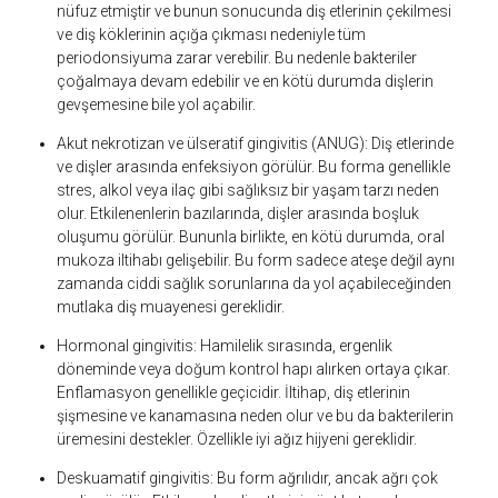
nüfuz etmiştir ve bunun sonucunda diş etlerinin çekilmesi
ve diş köklerinin açığa çıkması nedeniyle tüm
periodonsiyuma zarar verebilir. Bu nedenle bakteriler
çoğalmaya devam edebilir ve en kötü durumda dişlerin
gevşemesine bile yol açabilir.
Akut nekrotizan ve ülseratif gingivitis (ANUG):
Diş etlerinde
ve dişler arasında enfeksiyon görülür. Bu forma genellikle
stres, alkol veya ilaç gibi sağlıksız bir yaşam tarzı neden
olur. Etkilenenlerin bazılarında, dişler arasında boşluk
oluşumu görülür. Bununla birlikte, en kötü durumda, oral
mukoza iltihabı gelişebilir. Bu form sadece ateşe değil aynı
zamanda ciddi sağlık sorunlarına da yol açabileceğinden
mutlaka diş muayenesi gereklidir.
Hormonal gingivitis:
Hamilelik sırasında, ergenlik
döneminde veya doğum kontrol hapı alırken ortaya çıkar.
Enflamasyon genellikle geçicidir. İltihap, diş etlerinin
şişmesine ve kanamasına neden olur ve bu da bakterilerin
üremesini destekler. Özellikle iyi ağız hijyeni gereklidir.
Deskuamatif gingivitis:
Bu form ağrılıdır, ancak ağrı çok