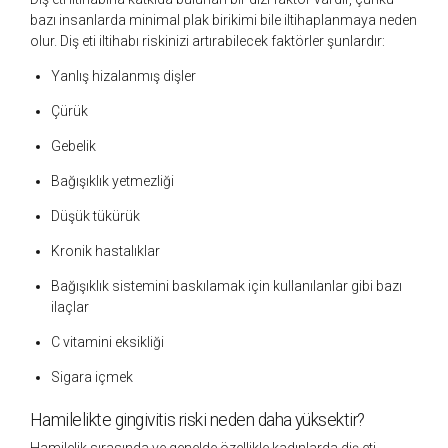
bazı insanlarda minimal plak birikimi bile iltihaplanmaya neden
olur. Diş eti iltihabı riskinizi artırabilecek faktörler şunlardır:
Yanlış hizalanmış dişler
Çürük
Gebelik
Bağışıklık yetmezliği
Düşük tükürük
Kronik hastalıklar
Bağışıklık sistemini baskılamak için kullanılanlar gibi bazı
ilaçlar
C vitamini eksikliği
Sigara içmek
Hamilelikte gingivitis riski neden daha yüksektir?
Hamilelik sırasında ve genelde özellikle kadınlarda diş eti