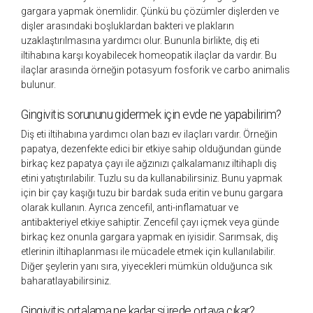
gargara yapmak önemlidir. Çünkü bu çözümler dişlerden ve
dişler arasındaki boşluklardan bakteri ve plakların
uzaklaştırılmasına yardımcı olur. Bununla birlikte, diş eti
iltihabına karşı koyabilecek homeopatik ilaçlar da vardır. Bu
ilaçlar arasında örneğin potasyum fosforik ve carbo animalis
bulunur.
Gingivitis sorununu gidermek için evde ne yapabilirim?
Diş eti iltihabına yardımcı olan bazı ev ilaçları vardır. Örneğin
papatya, dezenfekte edici bir etkiye sahip olduğundan günde
birkaç kez papatya çayı ile ağzınızı çalkalamanız iltihaplı diş
etini yatıştırılabilir. Tuzlu su da kullanabilirsiniz. Bunu yapmak
için bir çay kaşığı tuzu bir bardak suda eritin ve bunu gargara
olarak kullanın. Ayrıca zencefil, anti-inflamatuar ve
antibakteriyel etkiye sahiptir. Zencefil çayı içmek veya günde
birkaç kez onunla gargara yapmak en iyisidir. Sarımsak, diş
etlerinin iltihaplanması ile mücadele etmek için kullanılabilir.
Diğer şeylerin yanı sıra, yiyecekleri mümkün olduğunca sık
baharatlayabilirsiniz.
Gingivitis ortalama ne kadar sürede ortaya çıkar?