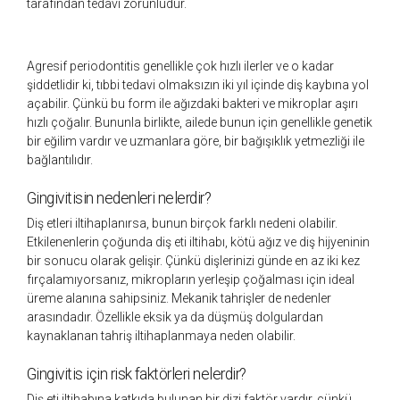
tarafından tedavi zorunludur.
Agresif periodontitis genellikle çok hızlı ilerler ve o kadar
şiddetlidir ki, tıbbi tedavi olmaksızın iki yıl içinde diş kaybına yol
açabilir. Çünkü bu form ile ağızdaki bakteri ve mikroplar aşırı
hızlı çoğalır. Bununla birlikte, ailede bunun için genellikle genetik
bir eğilim vardır ve uzmanlara göre, bir bağışıklık yetmezliği ile
bağlantılıdır.
Gingivitisin nedenleri nelerdir?
Diş etleri iltihaplanırsa, bunun birçok farklı nedeni olabilir.
Etkilenenlerin çoğunda diş eti iltihabı, kötü ağız ve diş hijyeninin
bir sonucu olarak gelişir. Çünkü dişlerinizi günde en az iki kez
fırçalamıyorsanız, mikropların yerleşip çoğalması için ideal
üreme alanına sahipsiniz. Mekanik tahrişler de nedenler
arasındadır. Özellikle eksik ya da düşmüş dolgulardan
kaynaklanan tahriş iltihaplanmaya neden olabilir.
Gingivitis için risk faktörleri nelerdir?
Diş eti iltihabına katkıda bulunan bir dizi faktör vardır, çünkü