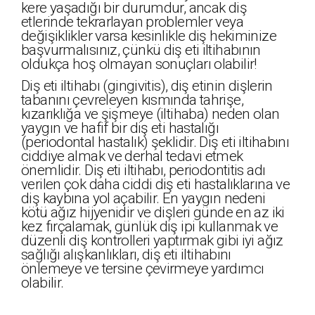
kere yaşadığı bir durumdur, ancak diş
etlerinde tekrarlayan problemler veya
değişiklikler varsa kesinlikle diş hekiminize
başvurmalısınız, çünkü diş eti iltihabının
oldukça hoş olmayan sonuçları olabilir!
Diş eti iltihabı (gingivitis), diş etinin dişlerin
tabanını çevreleyen kısmında tahrişe,
kızarıklığa ve şişmeye (iltihaba) neden olan
yaygın ve hafif bir diş eti hastalığı
(periodontal hastalık) şeklidir. Diş eti iltihabını
ciddiye almak ve derhal tedavi etmek
önemlidir. Diş eti iltihabı, periodontitis adı
verilen çok daha ciddi diş eti hastalıklarına ve
diş kaybına yol açabilir. En yaygın nedeni
kötü ağız hijyenidir ve dişleri günde en az iki
kez fırçalamak, günlük diş ipi kullanmak ve
düzenli diş kontrolleri yaptırmak gibi iyi ağız
sağlığı alışkanlıkları, diş eti iltihabını
önlemeye ve tersine çevirmeye yardımcı
olabilir.