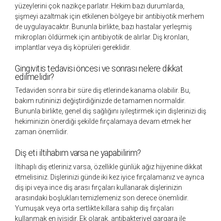
yüzeylerini çok nazikçe parlatır. Hekim bazı durumlarda,
şişmeyi azaltmak için etkilenen bölgeye bir antibiyotik merhem
de uygulayacaktır. Bununla birlikte, bazı hastalar yerleşmiş
mikropları öldürmek için antibiyotik de alırlar. Diş kronları,
implantlar veya diş köprüleri gereklidir.
Gingivitis tedavisi öncesi ve sonrası nelere dikkat
edilmelidir?
Tedaviden sonra bir süre diş etlerinde kanama olabilir. Bu,
bakım rutininizi değiştirdiğinizde de tamamen normaldir.
Bununla birlikte, genel diş sağlığını iyileştirmek için dişlerinizi diş
hekiminizin önerdiği şekilde fırçalamaya devam etmek her
zaman önemlidir.
Diş eti iltihabım varsa ne yapabilirim?
İltihaplı diş etleriniz varsa, özellikle günlük ağız hijyenine dikkat
etmelisiniz. Dişlerinizi günde iki kez iyice fırçalamanız ve ayrıca
diş ipi veya ince diş arası fırçaları kullanarak dişlerinizin
arasındaki boşlukları temizlemeniz son derece önemlidir.
Yumuşak veya orta sertlikte kıllara sahip diş fırçaları
kullanmak en iyisidir. Ek olarak, antibakteriyel gargara ile