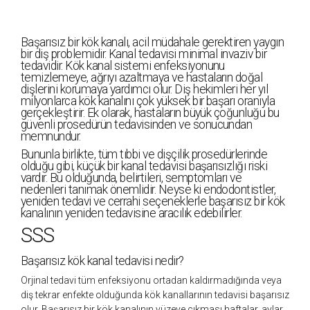
Başarısız bir kök kanalı, acil müdahale gerektiren yaygın
bir diş problemidir. Kanal tedavisi minimal invaziv bir
tedavidir. Kök kanal sistemi enfeksiyonunu
temizlemeye, ağrıyı azaltmaya ve hastaların doğal
dişlerini korumaya yardımcı olur. Diş hekimleri her yıl
milyonlarca kök kanalını çok yüksek bir başarı oranıyla
gerçekleştirir. Ek olarak, hastaların büyük çoğunluğu bu
güvenli prosedürün tedavisinden ve sonucundan
memnundur.
Bununla birlikte, tüm tıbbi ve dişçilik prosedürlerinde
olduğu gibi, küçük bir kanal tedavisi başarısızlığı riski
vardır. Bu olduğunda, belirtileri, semptomları ve
nedenleri tanımak önemlidir. Neyse ki endodontistler,
yeniden tedavi ve cerrahi seçeneklerle başarısız bir kök
kanalının yeniden tedavisine aracılık edebilirler.
SSS
Başarısız kök kanal tedavisi nedir?
Orjinal tedavi tüm enfeksiyonu ortadan kaldırmadığında veya
diş tekrar enfekte olduğunda kök kanallarının tedavisi başarısız
olur. Başarısız bir kök kanalının yüzeye çıkması haftalar, aylar