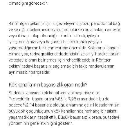
olmadığını görecektir.
Bir röntgen çekimi, dişinizi çevreleyen diş özü, periodontal bağ
ve kemiği incelenmesine yardımcı olurken bu alanların enfekte
veya iltihaplı olup olmadığını kontrol etmek, iyileşip
iyileşmediğinizi veya başarısız bir kök kanalı yaşayıp
yaşamadığınızın belirlenmesi için önemlidir. Kök kanalı başarılı
olmadıysa, radyografiler endodontistinize en iyi hareket tarzını
ve tedavi planını belirlemesi için rehberlik edebilir. Röntgen
çekimi, tedavi başarısını sağlamak için takip randevularının
ayrılmaz bir parçasıdır.
Kök kanallarının başarısızlık oranı nedir?
Sadece az sayıda kök kanal tedavisi başarısız olur.
Prosedürün başarı oranı %86 ile %98 arasındadır, bu da
sadece %2-14 başarısız olduğu anlamına gelir. Hastalarımızın
büyük bir çoğunluğunun kök kanallarında herhangi bir sıkıntı
yaşamadıklarını tespit ettik. Düşük başarısızlık oranı, bu tedavi
yönteminin genel etkinliğini gösterir.