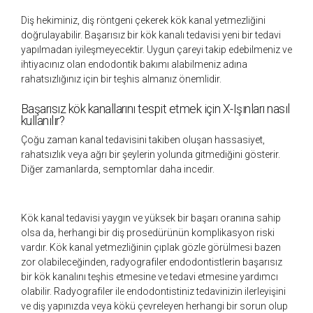
Diş hekiminiz, diş röntgeni çekerek kök kanal yetmezliğini
doğrulayabilir. Başarısız bir kök kanalı tedavisi yeni bir tedavi
yapılmadan iyileşmeyecektir. Uygun çareyi takip edebilmeniz ve
ihtiyacınız olan endodontik bakımı alabilmeniz adına
rahatsızlığınız için bir teşhis almanız önemlidir.
Başarısız kök kanallarını tespit etmek için X-Işınları nasıl
kullanılır?
Çoğu zaman kanal tedavisini takiben oluşan hassasiyet,
rahatsızlık veya ağrı bir şeylerin yolunda gitmediğini gösterir.
Diğer zamanlarda, semptomlar daha incedir.
Kök kanal tedavisi yaygın ve yüksek bir başarı oranına sahip
olsa da, herhangi bir diş prosedürünün komplikasyon riski
vardır. Kök kanal yetmezliğinin çıplak gözle görülmesi bazen
zor olabileceğinden, radyografiler endodontistlerin başarısız
bir kök kanalını teşhis etmesine ve tedavi etmesine yardımcı
olabilir. Radyografiler ile endodontistiniz tedavinizin ilerleyişini
ve diş yapınızda veya kökü çevreleyen herhangi bir sorun olup