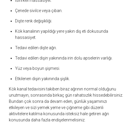
Isırırken hassasiyet.
Çenede sivilce veya çıban.
Dişte renk değişikliği.
Kök kanalının yapıldığı yere yakın diş eti dokusunda
hassasiyet.
Tedavi edilen dişte ağrı.
Tedavi edilen dişin yakınında irin dolu apselerin varlığı.
Yüz veya boyun şişmesi.
Etkilenen dişin yakınında şişlik.
Kök kanal tedavisini takiben biraz ağrının normal olduğunu
unutmayın, sonrasında birkaç gün rahatsızlık hissedebilirsiniz.
Bundan çok sonra da devam eden, günlük yaşamınızı
etkileyen ve sizi yemek yeme ve çiğneme gibi düzenli
aktivitelere katılma konusunda isteksiz hale getiren ağrı
konusunda daha fazla endişelenmelisiniz.