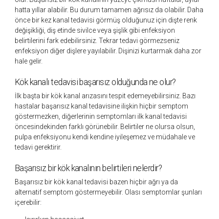
hatta yıllar alabilir. Bu durum tamamen ağrısız da olabilir. Daha
önce bir kez kanal tedavisi görmüş olduğunuz için dişte renk
değişikliği, diş etinde sivilce veya şişlik gibi enfeksiyon
belirtilerini fark edebilirsiniz. Tekrar tedavi görmezseniz
enfeksiyon diğer dişlere yayılabilir. Dişinizi kurtarmak daha zor
hale gelir.
Kök kanalı tedavisi başarısız olduğunda ne olur?
İlk başta bir kök kanal arızasını tespit edemeyebilirsiniz. Bazı
hastalar başarısız kanal tedavisine ilişkin hiçbir semptom
göstermezken, diğerlerinin semptomları ilk kanal tedavisi
öncesindekinden farklı görünebilir. Belirtiler ne olursa olsun,
pulpa enfeksiyonu kendi kendine iyileşemez ve müdahale ve
tedavi gerektirir.
Başarısız bir kök kanalının belirtileri nelerdir?
Başarısız bir kök kanal tedavisi bazen hiçbir ağrı ya da
alternatif semptom göstermeyebilir. Olası semptomlar şunları
içerebilir: