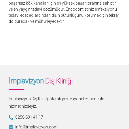
başarısız kök kanalları için en yüksek başarı oranına sahiptir
ve en yaygın tedavi çözümüdür. Endodontistiniz enfeksiyonu
tedavi edecek, ardından dişin bütünlüğünü korumak için tekrar
dolduracak ve mühürleyecektir.
İmplavizyon
Diş Kliniği
İmplavizyon Diş Kliniği olarak profesyonel ekibimiz ile
hizmetinizdeyiz.
0258 831 41 17
info@implavizyon.com