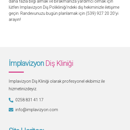
daha fazla bilgi almak ve bırakmanıza yardımcı olmak için
lütfen İmplavizyon Diş Polikliniği'ndeki diş hekiminizle iletişime
geçin. Randevunuzu bugün planlamak için (539) 927 20 20'yi
arayın!
İmplavizyon
Diş Kliniği
İmplavizyon Diş Kliniği olarak profesyonel ekibimiz ile
hizmetinizdeyiz.
0258 831 41 17
info@implavizyon.com