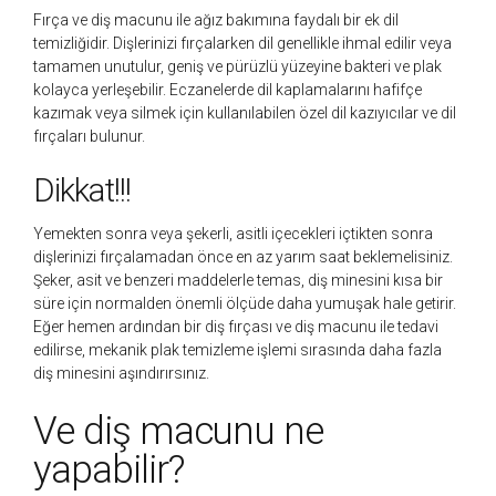
Fırça ve diş macunu ile ağız bakımına faydalı bir ek dil
temizliğidir. Dişlerinizi fırçalarken dil genellikle ihmal edilir veya
tamamen unutulur, geniş ve pürüzlü yüzeyine bakteri ve plak
kolayca yerleşebilir. Eczanelerde dil kaplamalarını hafifçe
kazımak veya silmek için kullanılabilen özel dil kazıyıcılar ve dil
fırçaları bulunur.
Dikkat!!!
Yemekten sonra veya şekerli, asitli içecekleri içtikten sonra
dişlerinizi fırçalamadan önce en az yarım saat beklemelisiniz.
Şeker, asit ve benzeri maddelerle temas, diş minesini kısa bir
süre için normalden önemli ölçüde daha yumuşak hale getirir.
Eğer hemen ardından bir diş fırçası ve diş macunu ile tedavi
edilirse, mekanik plak temizleme işlemi sırasında daha fazla
diş minesini aşındırırsınız.
Ve diş macunu ne
yapabilir?