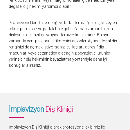
renk bozulmalarını veya inatçı birikintileri gidermek için yeterli
değilse, diş hekimi yardımcı olabilir.
Profesyonel bir diş temizliği ve tartar temizliği ile diş yüzeyleri
tekrar pürüzsüz ve parlak hale gelir. Zaman zaman takma
dişlerinizi de nazikçe ve iyice temizlettirebilirsiniz. Bu aynı
zamanda yeni plakların birikmesini de önler. Ayrıca doğal diş
renginizi de açmak istiyorsanız, ev ilaçları, agresif diş
macunları veya eczaneden alacağınız beyazlatıcı ürünler
yerine bir diş hekiminin beyazlatma yöntemiyle daha iyi
sonuçlar alırsınız.
İmplavizyon
Diş Kliniği
İmplavizyon Diş Kliniği olarak profesyonel ekibimiz ile