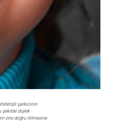
sterişli şarkıcının
 şekilde dişlek
nin öne doğru itilmesine