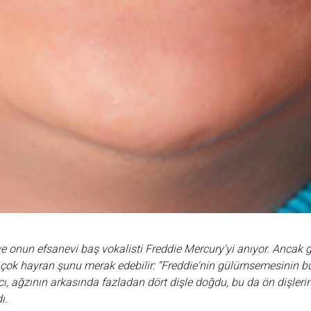
 onun efsanevi baş vokalisti Freddie Mercury'yi anıyor. Ancak gö
çok hayran şunu merak edebilir: “Freddie'nin gülümsemesinin bu
ı, ağzının arkasında fazladan dört dişle doğdu, bu da ön dişleri
ı.