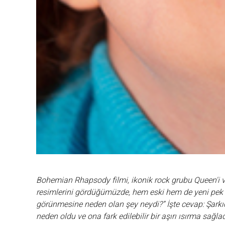
Bohemian Rhapsody filmi, ikonik rock grubu Queen'i ve
resimlerini gördüğümüzde, hem eski hem de yeni pek 
görünmesine neden olan şey neydi?” İşte cevap: Şarkıc
neden oldu ve ona fark edilebilir bir aşırı ısırma sağlad