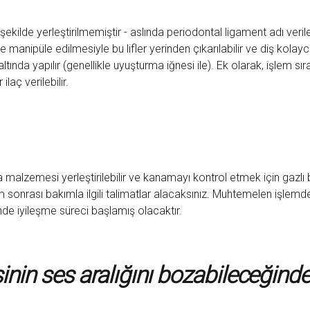
ekilde yerleştirilmemiştir - aslında periodontal ligament adı verilen 
de manipüle edilmesiyle bu lifler yerinden çıkarılabilir ve diş kolayca
nda yapılır (genellikle uyuşturma iğnesi ile). Ek olarak, işlem sı
ilaç verilebilir.
malzemesi yerleştirilebilir ve kanamayı kontrol etmek için gazlı 
ekim sonrası bakımla ilgili talimatlar alacaksınız. Muhtemelen işl
inde iyileşme süreci başlamış olacaktır.
sinin ses aralığını bozabileceğind