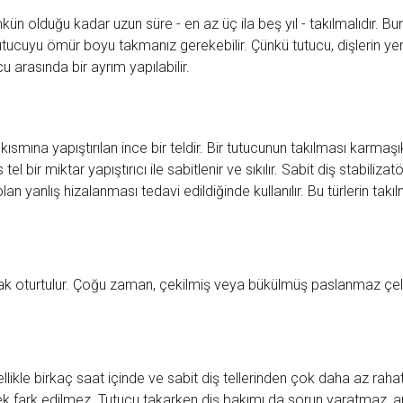
ümkün olduğu kadar uzun süre - en az üç ila beş yıl - takılmalıdır. Bu
ucuyu ömür boyu takmanız gerekebilir. Çünkü tutucu, dişlerin yen
cu arasında bir ayrım yapılabilir.
ç kısmına yapıştırılan ince bir teldir. Bir tutucunun takılması karmaşı
 bir miktar yapıştırıcı ile sabitlenir ve sıkılır. Sabit diş stabilizatör
an yanlış hizalanması tedavi edildiğinde kullanılır. Bu türlerin takı
ak oturtulur. Çoğu zaman, çekilmiş veya bükülmüş paslanmaz çelik te
likle birkaç saat içinde ve sabit diş tellerinden çok daha az rahats
 pek fark edilmez. Tutucu takarken diş bakımı da sorun yaratmaz, a