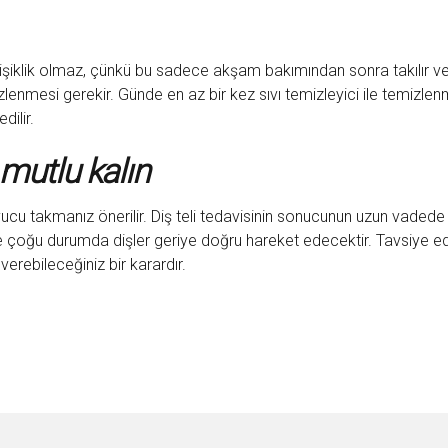
 değişiklik olmaz, çünkü bu sadece akşam bakımından sonra takılır
nmesi gerekir. Günde en az bir kez sıvı temizleyici ile temizlenme
dilir.
mutlu kalın
yucu takmanız önerilir. Diş teli tedavisinin sonucunun uzun vadede
rde çoğu durumda dişler geriye doğru hareket edecektir. Tavsiye e
erebileceğiniz bir karardır.