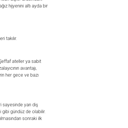
ğız hijyenini altı ayda bir
i takılır.
Şeffaf ateller ya sabit
alayıcının avantajı,
erin her gece ve bazı
eri sayesinde yan diş
gibi gündüz de olabilir.
rılmasından sonraki ilk