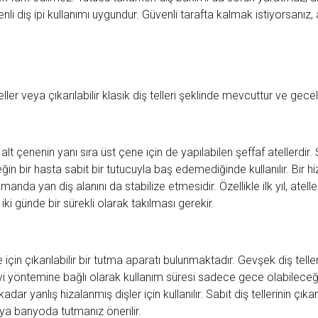
nli diş ipi kullanımı uygundur. Güvenli tarafta kalmak istiyorsanız, a
eller veya çıkarılabilir klasik diş telleri şeklinde mevcuttur ve geceler
alt çenenin yanı sıra üst çene için de yapılabilen şeffaf atellerdir. 
in bir hasta sabit bir tutucuyla baş edemediğinde kullanılır. Bir hiz
nda yan diş alanını da stabilize etmesidir. Özellikle ilk yıl, atell
i günde bir sürekli olarak takılması gerekir.
e için çıkarılabilir bir tutma aparatı bulunmaktadır. Gevşek diş tell
avi yöntemine bağlı olarak kullanım süresi sadece gece olabileceği 
ar yanlış hizalanmış dişler için kullanılır. Sabit diş tellerinin çıka
 banyoda tutmanız önerilir.