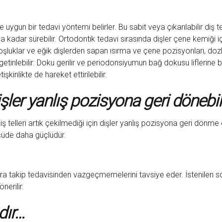
 uygun bir tedavi yöntemi belirler. Bu sabit veya çıkarılabilir diş tel
 kadar sürebilir. Ortodontik tedavi sırasında dişler çene kemiği içi
boşluklar ve eğik dişlerden sapan ısırma ve çene pozisyonları, do
 getirilebilir. Doku gerilir ve periodonsiyumun bağ dokusu liflerine
kinlikte de hareket ettirilebilir.
şler yanlış pozisyona geri dönebili
telleri artık çekilmediği için dişler yanlış pozisyona geri dönme e
lçüde daha güçlüdür.
onra takip tedavisinden vazgeçmemelerini tavsiye eder. İstenilen 
nerilir.
dır…