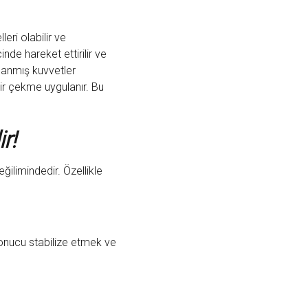
leri olabilir ve
nde hareket ettirilir ve
zlanmış kuvvetler
 bir çekme uygulanır. Bu
r!
ğilimindedir. Özellikle
sonucu stabilize etmek ve