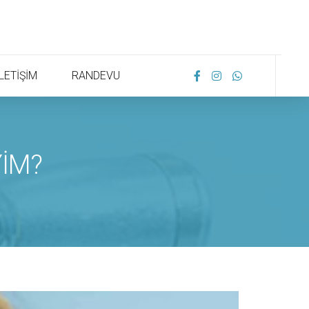
İLETİŞİM
RANDEVU
YİM?