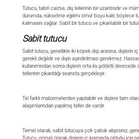
Tutucu, tabiri caizse, diş tellerinin bir uzantısıdır ve m
durumda, nüksetme eğilimi ömür boyu kalır, böylece tut
kalmasını sağlar. Sabit bir tutucu ve çıkarılabilir bir tutu
Sabit tutucu
Sabit tutucu, genellikle iki köpek dişi arasına, dişlerin i
gerekli değildir ve dişin aşındırılması gerekmez. Hassas tel
kullanımından sonra dişlerin orta ila şiddetli derecede ol
tellerinin çıkarıldığı seansta gerçekleşir.
Tel farklı malzemelerden yapılabilir ve dişlere tam olar
alaşımlarından yapılmış teller de vardır.
Temel olarak, sabit tutucuya çok çabuk alışırsınız, genel
Tutucu, görsel olarak dişlerin iç kısmında olduğu için