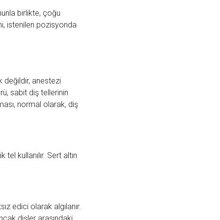
nunla birlikte, çoğu
i, istenilen pozisyonda
k değildir, anestezi
ü, sabit diş tellerinin
lması, normal olarak, diş
l kullanılır. Sert altın
ız edici olarak algılanır.
ncak dişler arasındaki