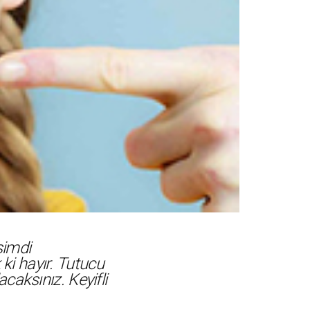
şimdi
i hayır. Tutucu
caksınız. Keyifli